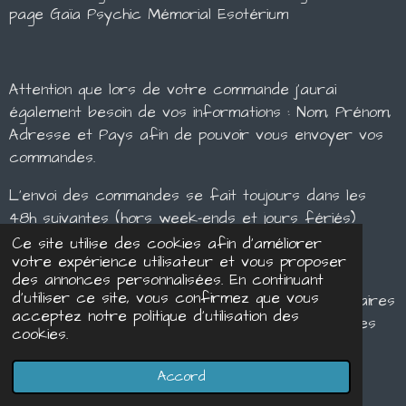
page Gaïa Psychic Mémorial Esotérium
Attention que lors de votre commande j'aurai
également besoin de vos informations : Nom, Prénom,
Adresse et Pays afin de pouvoir vous envoyer vos
commandes.
L'envoi des commandes se fait toujours dans les
48h suivantes (hors week-ends et jours fériés)
Ce site utilise des cookies afin d’améliorer
En ce qui concerne les modalités de paiement, je
votre expérience utilisateur et vous proposer
vous les transmets au moment où vous passez
des annonces personnalisées. En continuant
d'utiliser ce site, vous confirmez que vous
commande avec toutes les informations nécessaires
acceptez notre politique d’utilisation des
au paiement de votre commande (comme pour les
cookies.
réservations de consultations)
Accord