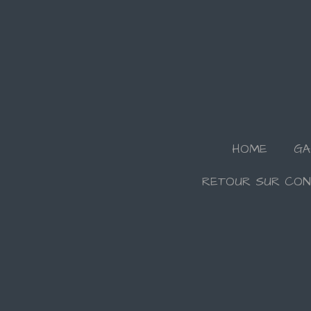
Passer
au
contenu
principal
HOME
GA
RETOUR SUR CON