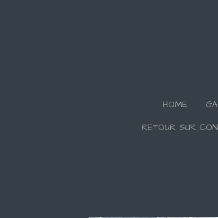
Passer
au
contenu
principal
HOME
GA
RETOUR SUR CON