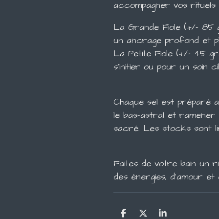
accompagner vos rituels d
La Grande Fiole (+/- 85 
un ancrage profond et plu
La Petite Fiole (+/- 45 g
s'initier ou pour un soin ci
Chaque sel est préparé a
le bas-astral et ramener
sacré. Les stocks sont li
Faites de votre bain un ri
des énergies, d'amour et
P
P
P