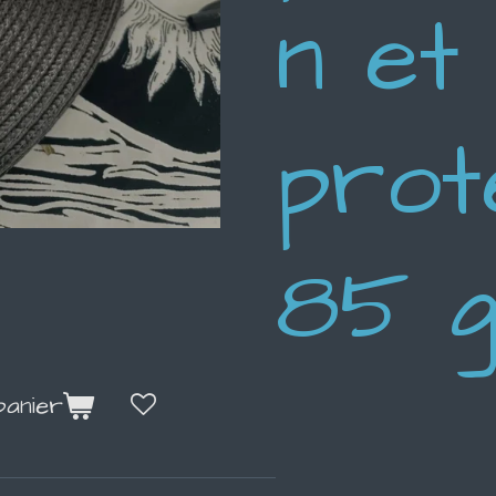
n et
prot
85 
panier