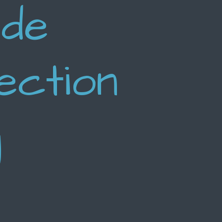
 de
ection
g