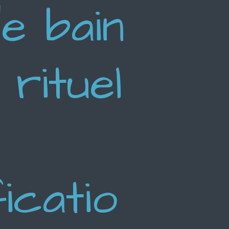
de bain
 rituel
icatio