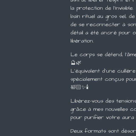
la protection de l'Invisible
bain rituel au gros sel, d
de se reconnecter à son a
détail a été ancré pour o
libération.
Le corps se détend, l'âme 
🔮🌿
L'équivalent d'une cuillè
spécialement conçus pour
🛀🏻✨🕯️
Libérez-vous des tension
grâce à mes nouvelles c
pour purifier votre aura 
Deux formats sont désor